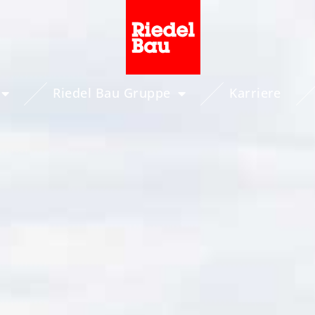
Riedel Bau Gruppe
Karriere