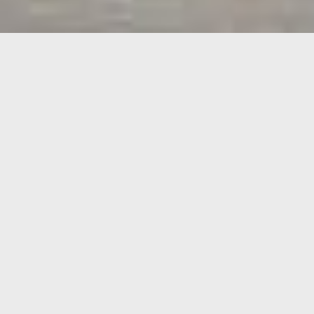
Edeka-Frische-Center
Auf 4.000 m² entstand im Würzburger
Stadtteil Sanderau der Neubau eines
Edeka-Frische-Centers mit Parkdeck.
2.400 m² Verkaufsfläche bietet der
Supermarkt. 270 m² stehen als
Lagerfläche zur Verfügung. Auf dem
Dach des Neubaus wurden 140 PKW-
Stellplätze errichtet. Außerdem verfügt
der Edeka-Center über Büro-, Sozial-,