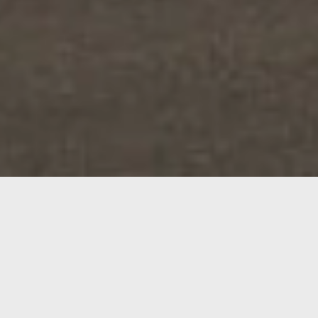
Nutzfahrzeugzentrum
Bei München ist Riedel Bau für die
schlüsselfertige Erstellung des
Nutzfahrzeugzentrums (NFZ) der Daimler