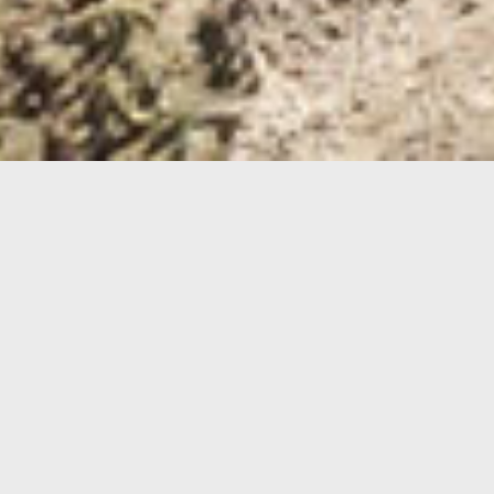
Umbau Kita AndreasGärten
Die Johanniter-Unfall-Hilfe e.V. errichtet
in der Erfurter Innenstadt eine
Wohnanlage mit Tiefgarage und
Kindergarten. Wir sind im Rahmen dieses
Projekts für die Bauhauptleistungen im
1. Bauabschnitt bezüglich Umbau und