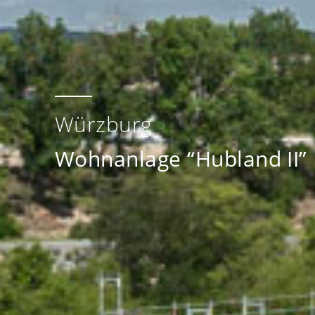
Würzburg
Wohnanlage “Hubland II”